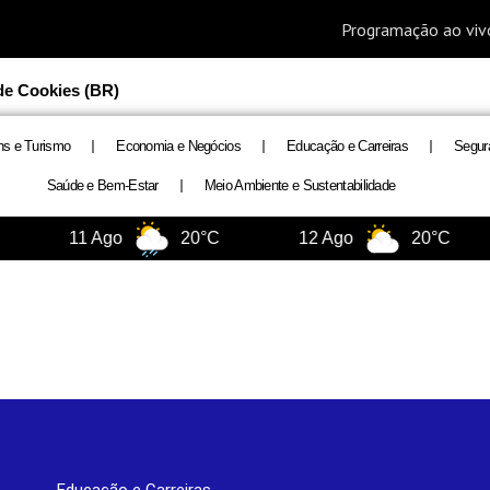
 de Cookies (BR)
ns e Turismo
Economia e Negócios
Educação e Carreiras
Segur
Saúde e Bem-Estar
Meio Ambiente e Sustentabilidade
11 Ago
20°C
12 Ago
20°C