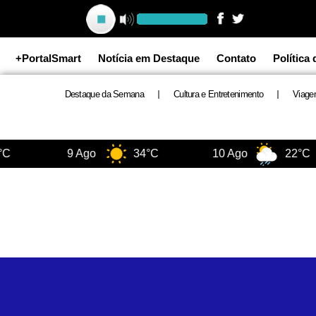
Ir
para
o
+PortalSmart
Notícia em Destaque
Contato
Política
conteúdo
Destaque da Semana
Cultura e Entretenimento
Viage
C
9 Ago
34°C
10 Ago
22°C