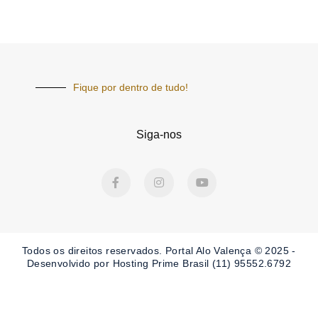
Fique por dentro de tudo!
Siga-nos
F
I
Y
a
n
o
c
s
u
e
t
t
b
a
u
o
g
b
o
r
e
Todos os direitos reservados. Portal
Alo Valença
© 2025 -
k
a
-
m
Desenvolvido por Hosting Prime Brasil (11) 95552.6792
f
Obrigado por ser nosso Leitor.