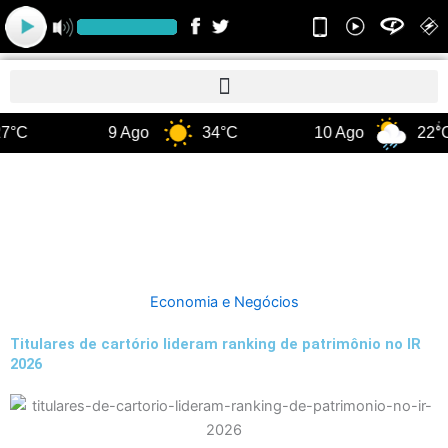
Ir
para
o
conteúdo
7°C
9 Ago
34°C
10 Ago
22°C
Economia e Negócios
Titulares de cartório lideram ranking de patrimônio no IR
2026