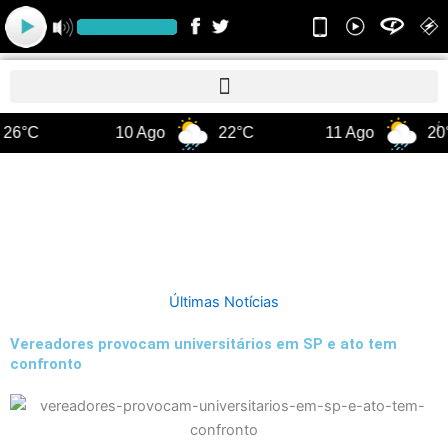
Ir
para
o
conteúdo
26°C
10 Ago
22°C
11 Ago
20
Últimas Notícias
Vereadores provocam universitários em SP e ato tem
confronto