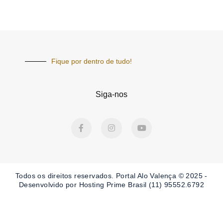
Fique por dentro de tudo!
Siga-nos
F
I
Y
a
n
o
c
s
u
e
t
t
b
a
u
o
g
b
o
r
e
Todos os direitos reservados. Portal
Alo Valença
© 2025 -
k
a
-
m
Desenvolvido por Hosting Prime Brasil (11) 95552.6792
f
Obrigado por ser nosso Leitor.