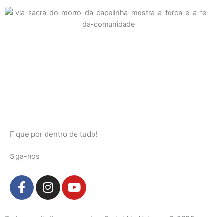
Fique por dentro de tudo!
Siga-nos
F
I
Y
a
n
o
c
s
u
e
t
t